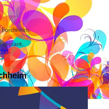
t Forchheim.
n geplant.
hier
.
rchheim