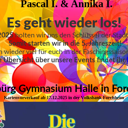
Pascal I. & Annika I.
Es geht wieder los!
.2025
holten wir uns den Schlüssel der Stad
Somit starten wir in die 5. Jahreszeit!
 wieder viel für euch in der Faschingssaiso
e Übersicht über unsere Events findet ihr
ürg Gymnasium Halle in Fo
Kartenvorverkauf ab 17.12.2025 in der Volksbank Forchheim